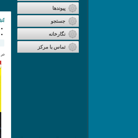
پیوندها
آغا
جستجو
نگارخانه
تماس با مرکز
در 