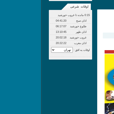
اوقات شرعی
0:15 مانده تا غروب خورشید
اذان صبح
04:41:20
طلوع خورشید
06:17:07
اذان ظهر
13:10:45
غروب خورشید
20:02:18
اذان مغرب
20:22:22
اوقات به افق :